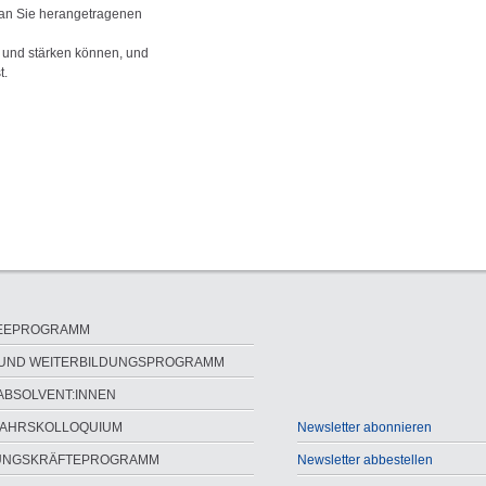
n an Sie herangetragenen
 und stärken können, und
t.
ion
NEEPROGRAMM
ringen
 UND WEITERBILDUNGSPROGRAMM
ABSOLVENT:INNEN
AHRSKOLLOQUIUM
Newsletter abonnieren
NGS­KRÄFTE­PROGRAMM
Newsletter abbestellen