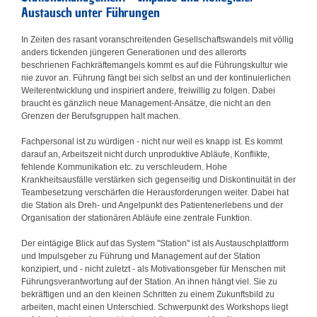
Austausch unter Führungen
In Zeiten des rasant voranschreitenden Gesellschaftswandels mit völlig
anders tickenden jüngeren Generationen und des allerorts
beschrienen Fachkräftemangels kommt es auf die Führungskultur wie
nie zuvor an. Führung fängt bei sich selbst an und der kontinuierlichen
Weiterentwicklung und inspiriert andere, freiwillig zu folgen. Dabei
braucht es gänzlich neue Management-Ansätze, die nicht an den
Grenzen der Berufsgruppen halt machen.
Fachpersonal ist zu würdigen - nicht nur weil es knapp ist. Es kommt
darauf an, Arbeitszeit nicht durch unproduktive Abläufe, Konflikte,
fehlende Kommunikation etc. zu verschleudern. Hohe
Krankheitsausfälle verstärken sich gegenseitig und Diskontinuität in der
Teambesetzung verschärfen die Herausforderungen weiter. Dabei hat
die Station als Dreh- und Angelpunkt des Patientenerlebens und der
Organisation der stationären Abläufe eine zentrale Funktion.
Der eintägige Blick auf das System "Station" ist als Austauschplattform
und Impulsgeber zu Führung und Management auf der Station
konzipiert, und - nicht zuletzt - als Motivationsgeber für Menschen mit
Führungsverantwortung auf der Station. An ihnen hängt viel. Sie zu
bekräftigen und an den kleinen Schritten zu einem Zukunftsbild zu
arbeiten, macht einen Unterschied. Schwerpunkt des Workshops liegt