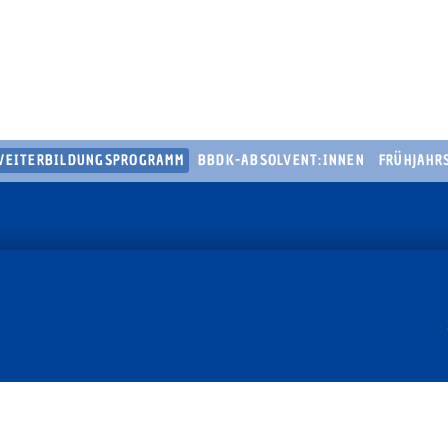
WEITERBILDUNGSPROGRAMM
BBDK-ABSOLVENT:INNEN
FRÜHJAHR
Navig
über