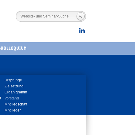
SKOLLOQUIUM
ation
Ursprünge
springen
Zielsetzung
Organigramm
Vorstand
Mitgliedschaft
Mitglieder
Satzung
Kontakt